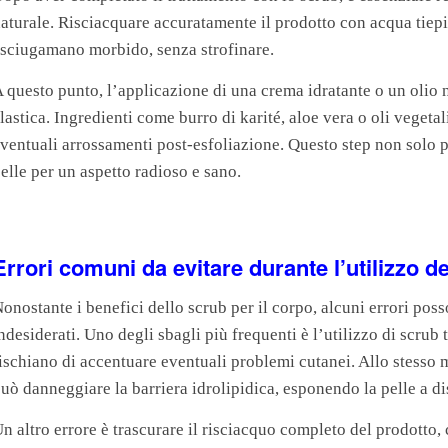
aturale. Risciacquare accuratamente il prodotto con acqua tiep
sciugamano morbido, senza strofinare.
 questo punto, l’applicazione di una crema idratante o un olio nu
lastica. Ingredienti come burro di karité, aloe vera o oli vegetal
ventuali arrossamenti post-esfoliazione. Questo step non solo p
elle per un aspetto radioso e sano.
Errori comuni da evitare durante l’utilizzo d
onostante i benefici dello scrub per il corpo, alcuni errori poss
ndesiderati. Uno degli sbagli più frequenti è l’utilizzo di scrub 
ischiano di accentuare eventuali problemi cutanei. Allo stess
uò danneggiare la barriera idrolipidica, esponendo la pelle a dis
n altro errore è trascurare il risciacquo completo del prodotto, 