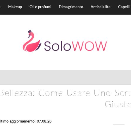
e
Makeup
Oli e profumi
Dimagrimento
Anticellulite
Capelli
Bellezza: Come Usare Uno Scr
Giust
ltimo aggiornamento: 07.08.26