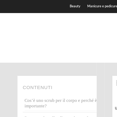
Beauty
Manicure e pedicur
CONTENUTI
Cos’è uno scrub per il corpo e perché è
importante?
U