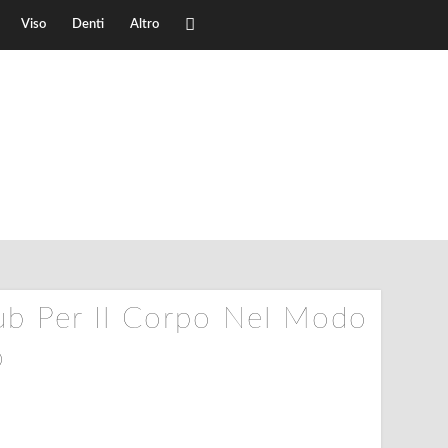
Viso
Denti
Altro
ub Per Il Corpo Nel Modo
o