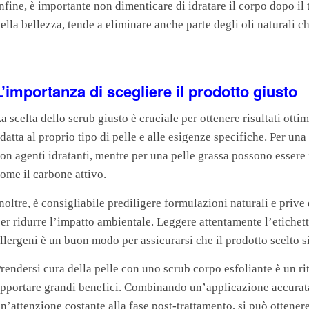
nfine, è importante non dimenticare di idratare il corpo dopo il
ella bellezza, tende a eliminare anche parte degli oli naturali c
L’importanza di scegliere il prodotto giusto
a scelta dello scrub giusto è cruciale per ottenere risultati ot
datta al proprio tipo di pelle e alle esigenze specifiche. Per una 
on agenti idratanti, mentre per una pelle grassa possono essere i
ome il carbone attivo.
noltre, è consigliabile prediligere formulazioni naturali e prive 
er ridurre l’impatto ambientale. Leggere attentamente l’etichett
llergeni è un buon modo per assicurarsi che il prodotto scelto si
rendersi cura della pelle con uno scrub corpo esfoliante è un ri
pportare grandi benefici. Combinando un’applicazione accurata
n’attenzione costante alla fase post-trattamento, si può ottener