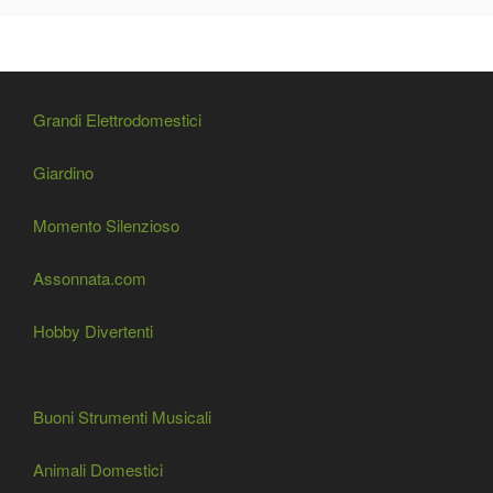
Grandi Elettrodomestici
Giardino
Momento Silenzioso
Assonnata.com
Hobby Divertenti
Buoni Strumenti Musicali
Animali Domestici