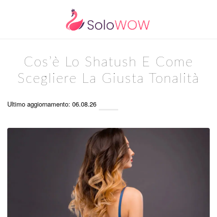
Cos’è Lo Shatush E Come
Scegliere La Giusta Tonalità
Ultimo aggiornamento: 06.08.26