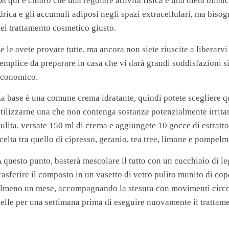
a qui è chiaro che una regolare attività fisica e una dieta bilan
drica e gli accumuli adiposi negli spazi extracellulari, ma bisog
el trattamento cosmetico giusto.
e le avete provate tutte, ma ancora non siete riuscite a liberarv
emplice da preparare in casa che vi darà grandi soddisfazioni sia
economico.
a base è una comune crema idratante, quindi potete scegliere qu
tilizzarne una che non contenga sostanze potenzialmente irritant
ulita, versate 150 ml di crema e aggiungete 10 gocce di estratto
celta tra quello di cipresso, geranio, tea tree, limone e pompelm
 questo punto, basterà mescolare il tutto con un cucchiaio di l
rasferire il composto in un vasetto di vetro pulito munito di cop
lmeno un mese, accompagnando la stesura con movimenti circolar
elle per una settimana prima di eseguire nuovamente il trattam