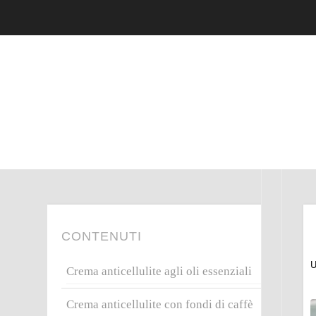
CONTENUTI
U
Crema anticellulite agli oli essenziali
Crema anticellulite con fondi di caffè