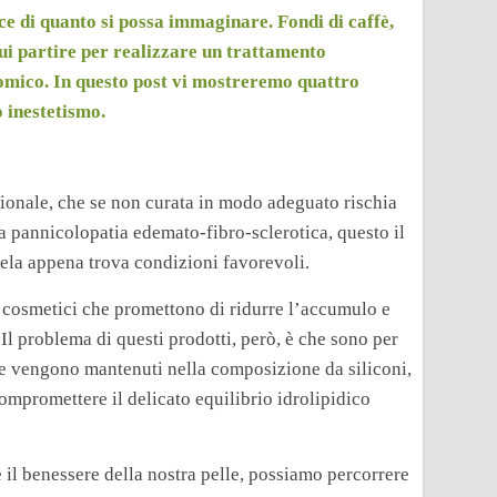
ice di quanto si possa immaginare. Fondi di caffè,
cui partire per realizzare un trattamento
omico. In questo post vi mostreremo quattro
o inestetismo.
ionale, che se non curata in modo adeguato rischia
la pannicolopatia edemato-fibro-sclerotica, questo il
 tela appena trova condizioni favorevoli.
i cosmetici che promettono di ridurre l’accumulo e
 Il problema di questi prodotti, però, è che sono per
che vengono mantenuti nella composizione da siliconi,
 compromettere il delicato equilibrio idrolipidico
e il benessere della nostra pelle, possiamo percorrere