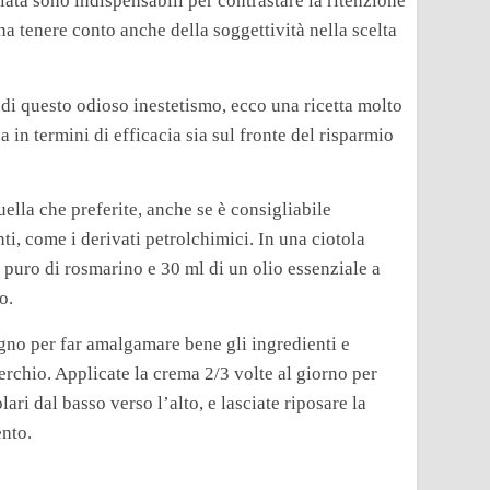
ciata sono indispensabili per contrastare la ritenzione
na tenere conto anche della soggettività nella scelta
i di questo odioso inestetismo, ecco una ricetta molto
 in termini di efficacia sia sul fronte del risparmio
ella che preferite, anche se è consigliabile
i, come i derivati petrolchimici. In una ciotola
 puro di rosmarino e 30 ml di un olio essenziale a
o.
egno per far amalgamare bene gli ingredienti e
erchio. Applicate la crema 2/3 volte al giorno per
i dal basso verso l’alto, e lasciate riposare la
ento.