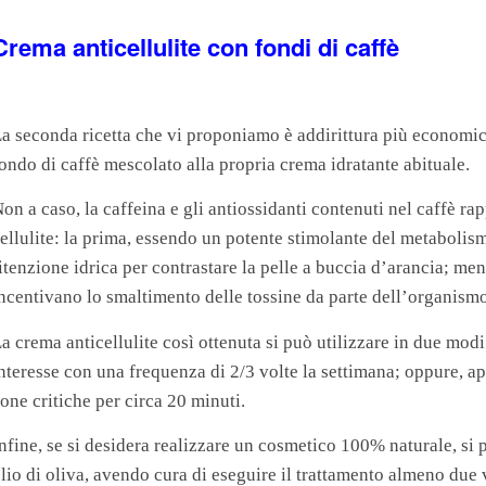
Crema anticellulite con fondi di caffè
a seconda ricetta che vi proponiamo è addirittura più economic
ondo di caffè mescolato alla propria crema idratante abituale.
on a caso, la caffeina e gli antiossidanti contenuti nel caffè ra
ellulite: la prima, essendo un potente stimolante del metabolism
itenzione idrica per contrastare la pelle a buccia d’arancia; ment
ncentivano lo smaltimento delle tossine da parte dell’organismo, 
a crema anticellulite così ottenuta si può utilizzare in due mod
nteresse con una frequenza di 2/3 volte la settimana; oppure, a
one critiche per circa 20 minuti.
nfine, se si desidera realizzare un cosmetico 100% naturale, si p
lio di oliva, avendo cura di eseguire il trattamento almeno due