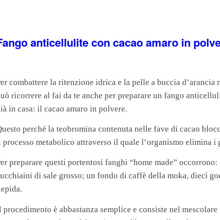
Fango anticellulite con cacao amaro in polv
er combattere la ritenzione idrica e la pelle a buccia d’arancia 
uò ricorrere al fai da te anche per preparare un fango anticell
ià in casa: il cacao amaro in polvere.
uesto perché la teobromina contenuta nelle fave di cacao blocca
l processo metabolico attraverso il quale l’organismo elimina i 
er preparare questi portentosi fanghi “home made” occorrono: 
ucchiaini di sale grosso; un fondo di caffè della moka, dieci go
iepida.
l procedimento è abbastanza semplice e consiste nel mescolare tu