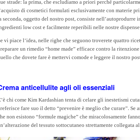
ue strade: la prima, che escludiamo a priori perché particolarme
’acquisto di cosmetici formulati esclusivamente con materie prim
a seconda, oggetto del nostro post, consiste nell’autoprodurre i
ngredienti low cost e facilmente reperibili nelle nostre dispense 
e vi piace l’idea, nelle righe che seguono troverete quattro rice
reparare un rimedio “home made” efficace contro la ritenzione i
uello che dovete fare è mettervi comode e leggere il nostro post
Crema anticellulite agli oli essenziali
’è chi come Kim Kardashian tenta di celare gli inestetismi cuta
referisce fare suo il detto “prevenire è meglio che curare”. Se 
he non esistono “formule magiche” che miracolosamente fanno sc
n’alterazione del tessuto sottocutaneo strettamente collegata al 