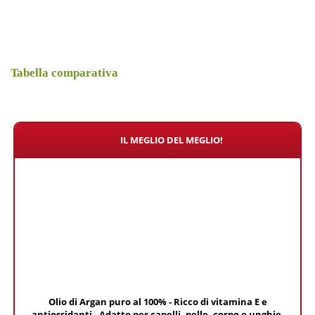
Tabella comparativa
IL MEGLIO DEL MEGLIO!
Olio di Argan puro al 100% - Ricco di vitamina E e
antiossidanti - Adatto per capelli, pelle, corpo e unghie.