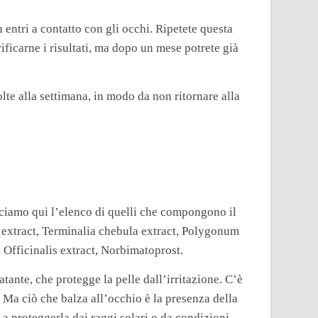
 entri a contatto con gli occhi. Ripetete questa
ificarne i risultati, ma dopo un mese potrete già
olte alla settimana, in modo da non ritornare alla
lasciamo qui l’elenco di quelli che compongono il
ed extract, Terminalia chebula extract, Polygonum
 Officinalis extract, Norbimatoprost.
atante, che protegge la pelle dall’irritazione. C’è
a. Ma ciò che balza all’occhio è la presenza della
 a proteggerla dai raggi solari o da condizioni