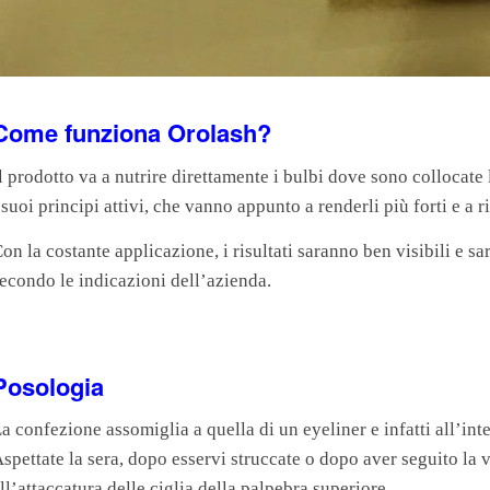
Come funziona Orolash?
l prodotto va a nutrire direttamente i bulbi dove sono collocate 
 suoi principi attivi, che vanno appunto a renderli più forti e a ri
on la costante applicazione, i risultati saranno ben visibili e s
econdo le indicazioni dell’azienda.
Posologia
a confezione assomiglia a quella di un eyeliner e infatti all’int
spettate la sera, dopo esservi struccate o dopo aver seguito la v
ll’attaccatura delle ciglia della palpebra superiore.