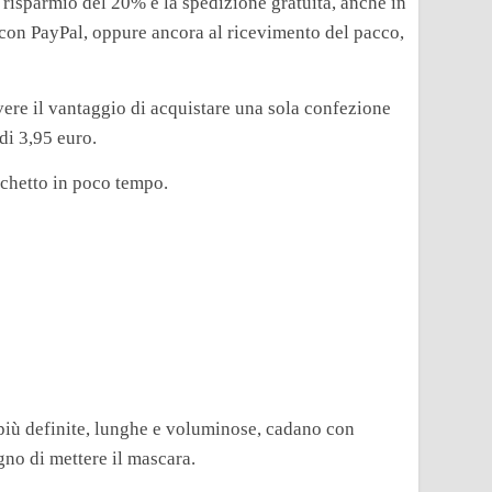
 risparmio del 20% e la spedizione gratuita, anche in
o con PayPal, oppure ancora al ricevimento del pacco,
ere il vantaggio di acquistare una sola confezione
 di 3,95 euro.
cchetto in poco tempo.
 più definite, lunghe e voluminose, cadano con
no di mettere il mascara.