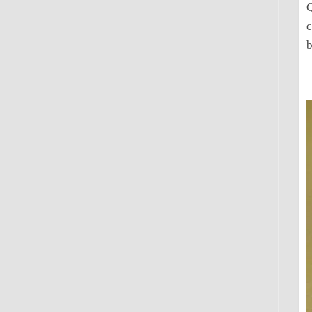
Q
c
b