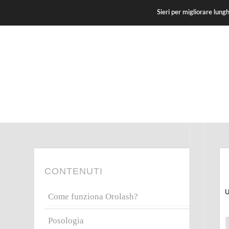
Sieri per migliorare lung
CONTENUTI
U
Come funziona Orolash?
Posologia