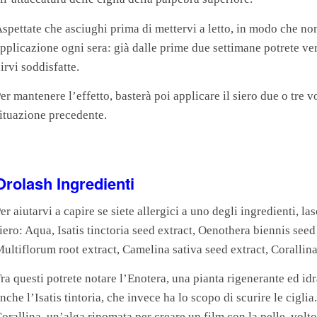
spettate che asciughi prima di mettervi a letto, in modo che non
pplicazione ogni sera: già dalle prime due settimane potrete ver
irvi soddisfatte.
er mantenere l’effetto, basterà poi applicare il siero due o tre v
ituazione precedente.
Orolash Ingredienti
er aiutarvi a capire se siete allergici a uno degli ingredienti, 
iero: Aqua, Isatis tinctoria seed extract, Oenothera biennis se
ultiflorum root extract, Camelina sativa seed extract, Corallina
ra questi potrete notare l’Enotera, una pianta rigenerante ed idr
nche l’Isatis tintoria, che invece ha lo scopo di scurire le cigli
orallina, un’alga rinomata per creare un film con la pelle, volto