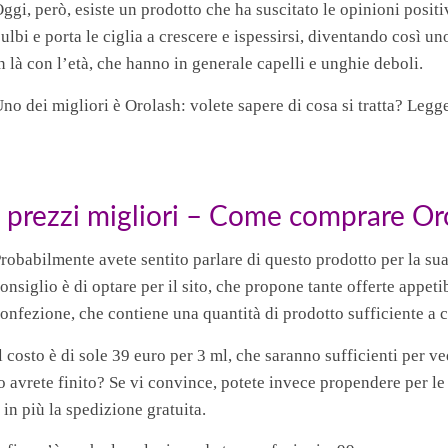
ggi, però, esiste un prodotto che ha suscitato le opinioni positiv
ulbi e porta le ciglia a crescere e ispessirsi, diventando così un
n là con l’età, che hanno in generale capelli e unghie deboli.
no dei migliori è Orolash: volete sapere di cosa si tratta? Legget
I prezzi migliori – Come comprare Or
robabilmente avete sentito parlare di questo prodotto per la sua
onsiglio è di optare per il sito, che propone tante offerte appeti
onfezione, che contiene una quantità di prodotto sufficiente a co
l costo è di sole 39 euro per 3 ml, che saranno sufficienti per v
o avrete finito? Se vi convince, potete invece propendere per l
 in più la spedizione gratuita.