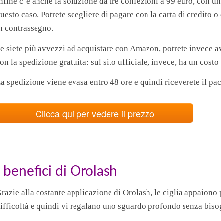
nfine c’è anche la soluzione da tre confezioni a 99 euro, con un
uesto caso. Potrete scegliere di pagare con la carta di credito 
n contrassegno.
e siete più avvezzi ad acquistare con Amazon, potrete invece av
on la spedizione gratuita: sul sito ufficiale, invece, ha un costo
a spedizione viene evasa entro 48 ore e quindi riceverete il pa
Clicca qui per vedere il prezzo
I benefici di Orolash
razie alla costante applicazione di Orolash, le ciglia appaiono
ifficoltà e quindi vi regalano uno sguardo profondo senza bisog