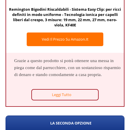
Remington Bigodini Riscaldabili - Sistema Easy Clip: per ricci
definiti in modo uniforme - Tecnologia ionica per capelli
liberi dal crespo, 3 misure: 19 mm, 22 mm, 27 mm, nero-
viola, KF40E
Vedi Il Prezzo Su Amazon.it
Grazie a questo prodotto si potrà ottenere una messa in
piega come dal parrucchiere, con un sostanzioso risparmio
di denaro e stando comodamente a casa propria.
Leggi Tutto
LA SECONDA OPZIONE