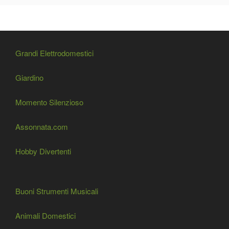
Grandi Elettrodomestici
Giardino
Momento Silenzioso
Assonnata.com
Hobby Divertenti
Buoni Strumenti Musicali
Animali Domestici