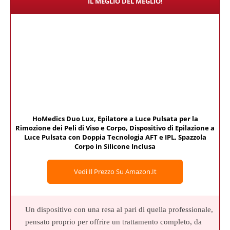
IL MEGLIO DEL MEGLIO!
HoMedics Duo Lux, Epilatore a Luce Pulsata per la
Rimozione dei Peli di Viso e Corpo, Dispositivo di Epilazione a
Luce Pulsata con Doppia Tecnologia AFT e IPL, Spazzola
Corpo in Silicone Inclusa
Vedi Il Prezzo Su Amazon.it
Un dispositivo con una resa al pari di quella professionale,
pensato proprio per offrire un trattamento completo, da