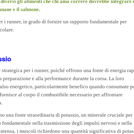
diversi gli alimenti che chi ama correre dovrebbe integrare 
banane e il salmone.
r i runner, in grado di fornire un supporto fondamentale per
icolare.
ssio
strategica per i runner, poiché offrono una fonte di energia rap
a preparazione e alla performance durante la corsa. La loro
mpulso energetico, particolarmente benefico quando consumate 
o fornisce al corpo il combustibile necessario per affrontare
a.
no una fonte straordinaria di potassio, un minerale cruciale per 
o fondamentale nella trasmissione degli impulsi nervosi e nella
intensa, i muscoli richiedono una quantità significativa di potas