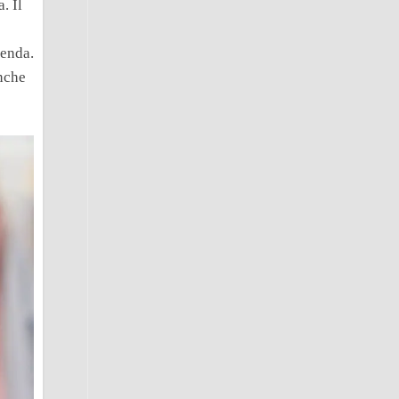
. Il
ienda.
anche