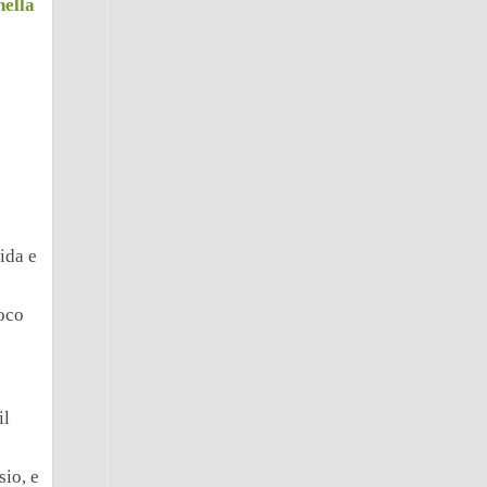
nella
ida e
poco
il
sio, e