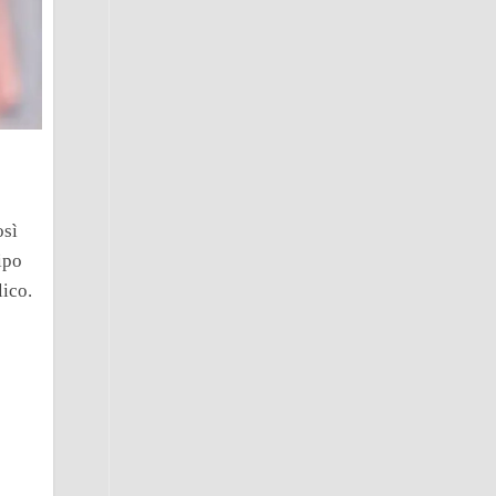
osì
tipo
lico.