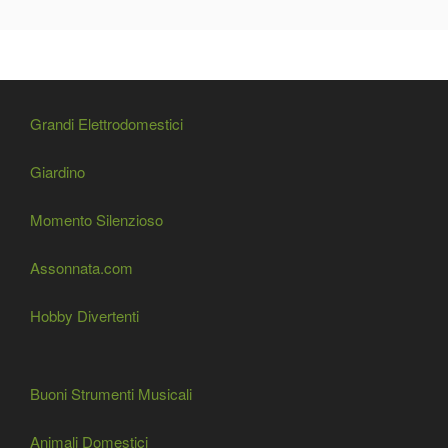
Grandi Elettrodomestici
Giardino
Momento Silenzioso
Assonnata.com
Hobby Divertenti
Buoni Strumenti Musicali
Animali Domestici