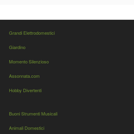
Grandi Elettrodomestici
Giardino
Momento Silenzioso
Assonnata.com
Hobby Divertenti
Buoni Strumenti Musicali
Animali Domestici