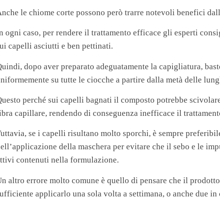
nche le chiome corte possono però trarre notevoli benefici dall’
n ogni caso, per rendere il trattamento efficace gli esperti con
ui capelli asciutti e ben pettinati.
uindi, dopo aver preparato adeguatamente la capigliatura, baste
niformemente su tutte le ciocche a partire dalla metà delle lung
uesto perché sui capelli bagnati il composto potrebbe scivolare
ibra capillare, rendendo di conseguenza inefficace il trattament
uttavia, se i capelli risultano molto sporchi, è sempre preferib
ell’applicazione della maschera per evitare che il sebo e le im
ttivi contenuti nella formulazione.
n altro errore molto comune è quello di pensare che il prodotto
ufficiente applicarlo una sola volta a settimana, o anche due in 