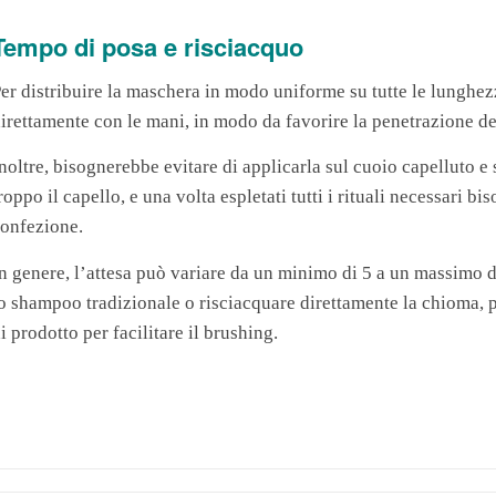
Tempo di posa e risciacquo
er distribuire la maschera in modo uniforme su tutte le lunghezz
irettamente con le mani, in modo da favorire la penetrazione degl
noltre, bisognerebbe evitare di applicarla sul cuoio capelluto e s
roppo il capello, e una volta espletati tutti i rituali necessari b
onfezione.
n genere, l’attesa può variare da un minimo di 5 a un massimo di
o shampoo tradizionale o risciacquare direttamente la chioma, 
i prodotto per facilitare il brushing.