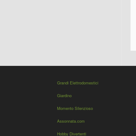
Grandi Elettrodomestici
Giardino
Momento Silenzioso
Assonnata.com
Hobby Divertenti