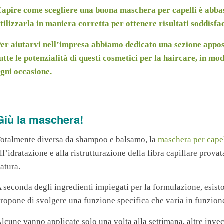
apire come scegliere una buona maschera per capelli è abbast
tilizzarla in maniera corretta per ottenere risultati soddisfac
er aiutarvi nell’impresa abbiamo dedicato una sezione apposi
utte le potenzialità di questi cosmetici per la haircare, in m
gni occasione.
Giù la maschera!
otalmente diversa da shampoo e balsamo, la
maschera per capel
ll’idratazione e alla ristrutturazione della fibra capillare prova
atura.
 seconda degli ingredienti impiegati per la formulazione, esisto
ropone di svolgere una funzione specifica che varia in funzione
lcune vanno applicate solo una volta alla settimana, altre inve