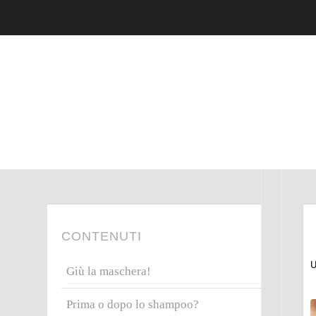
CONTENUTI
U
Giù la maschera!
Prima o dopo lo shampoo?