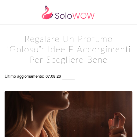
Regalare Un Profumo
“goloso”: Idee E Accorgimenti
Per Scegliere Bene
Ultimo aggiornamento: 07.08.26