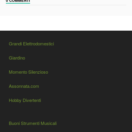
0 COMMENTI
Grandi Elettrodomestici
Giardino
Momento Silenzioso
Assonnata.com
Hobby Divertenti
Buoni Strumenti Musicali