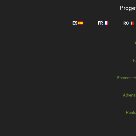
Progett
F
Fotocamer
Adrenal
Pento