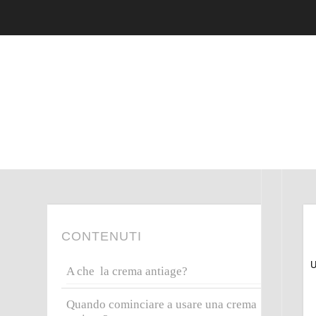
CONTENUTI
U
A che la crema antiage?
Quando cominciare a usare una crema