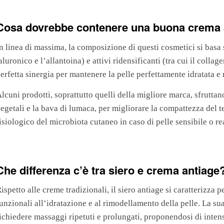
Cosa dovrebbe contenere una buona crema 
n linea di massima, la composizione di questi cosmetici si basa 
aluronico e l’allantoina) e attivi ridensificanti (tra cui il coll
erfetta sinergia per mantenere la pelle perfettamente idratata e 
lcuni prodotti, soprattutto quelli della migliore marca, sfruttano
egetali e la bava di lumaca, per migliorare la compattezza del t
isiologico del microbiota cutaneo in caso di pelle sensibile o re
Che differenza c’è tra siero e crema antiage
ispetto alle creme tradizionali, il siero antiage si caratterizza p
unzionali all’idratazione e al rimodellamento della pelle. La su
ichiedere massaggi ripetuti e prolungati, proponendosi di intensi