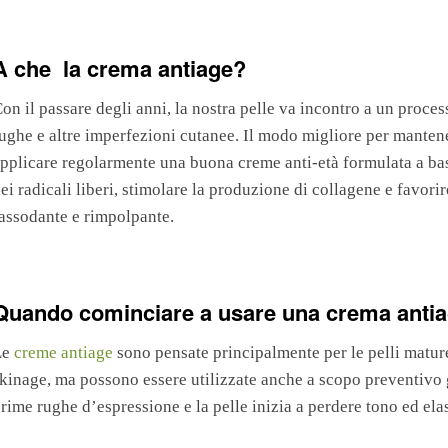
A che la crema antiage?
on il passare degli anni, la nostra pelle va incontro a un proc
ughe e altre imperfezioni cutanee. Il modo migliore per mantene
pplicare regolarmente una buona creme anti-età formulata a base 
ei radicali liberi, stimolare la produzione di collagene e favorir
assodante e rimpolpante.
Quando cominciare a usare una crema anti
Le
creme antiage
sono pensate principalmente per le pelli mature 
kinage, ma possono essere utilizzate anche a scopo preventivo g
rime rughe d’espressione e la pelle inizia a perdere tono ed elas