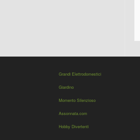
Grandi Elettrodomestici
Giardino
Momento Silenzioso
Assonnata.com
Hobby Divertenti