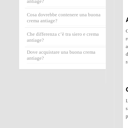
antiage?
Cosa dovrebbe contenere una buona
crema antiage?
C
Che differenza c’è tra siero e crema
r
antiage?
a
Dove acquistare una buona crema
d
antiage?
r
s
p