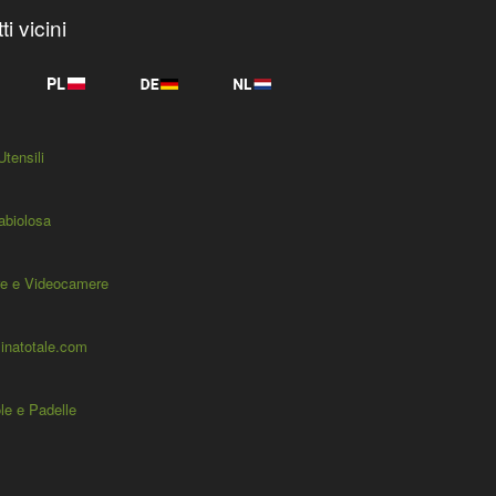
i vicini
Utensili
abiolosa
e e Videocamere
inatotale.com
le e Padelle