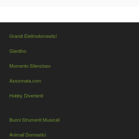
Grandi Elettrodomestici
Giardino
Momento Silenzioso
Assonnata.com
Hobby Divertenti
Buoni Strumenti Musicali
Animali Domestici