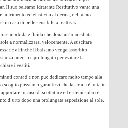
tar. Il suo balsamo Idratante Restitutivo vanta una
e nutrimento ed elasticità al derma, nel pieno
e in caso di pelle sensibile o reattiva.
texture morbida e fluida che dona un’immediata
al sole a normalizzarsi velocemente. A suscitare
cessarie affinché il balsamo venga assorbito
anza intenso e prolungato per evitare la
hiare i vestiti.
minuti contati e non può dedicare molto tempo alla
 scoglio possiamo garantirvi che la strada è tutta in
 apportare in caso di scottature ed eritemi solari è
to d’urto dopo una prolungata esposizione al sole.