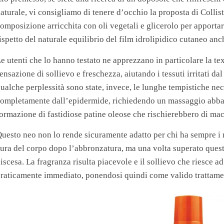
aturale, vi consigliamo di tenere d’occhio la proposta di Collis
omposizione arricchita con oli vegetali e glicerolo per apportar
ispetto del naturale equilibrio del film idrolipidico cutaneo anch
e utenti che lo hanno testato ne apprezzano in particolare la 
ensazione di sollievo e freschezza, aiutando i tessuti irritati d
ualche perplessità sono state, invece, le lunghe tempistiche ne
ompletamente dall’epidermide, richiedendo un massaggio abbast
ormazione di fastidiose patine oleose che rischierebbero di macc
uesto neo non lo rende sicuramente adatto per chi ha sempre i 
ura del corpo dopo l’abbronzatura, ma una volta superato questo
iscesa. La fragranza risulta piacevole e il sollievo che riesce ad
raticamente immediato, ponendosi quindi come valido trattamen