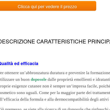
Clicca qui per vedere il prezzo
DESCRIZIONE CARATTERISTICHE PRINCIP
Qualità ed efficacia
er ottenere un’abbronzatura duratura e prevenire la formazione 
tilizzare un buon
doposole
dalle proprietà emollienti e idratanti
roprie esigenze cutanee non è sempre un’impresa facile, poiché 
osmetico sono uguali. Come per la maggior parte dei trattamenti
ll’efficacia della formula e alla dermocompatibilità degli attivi
iò premesso, se siete alla ricerca di un doposole che rinfreschi