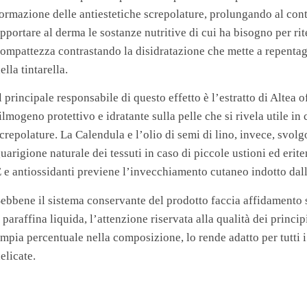
ormazione delle antiestetiche screpolature, prolungando al con
pportare al derma le sostanze nutritive di cui ha bisogno per ri
ompattezza contrastando la disidratazione che mette a repentagli
ella tintarella.
l principale responsabile di questo effetto è l’estratto di Altea o
ilmogeno protettivo e idratante sulla pelle che si rivela utile in
crepolature. La Calendula e l’olio di semi di lino, invece, svol
uarigione naturale dei tessuti in caso di piccole ustioni ed erit
 e antiossidanti previene l’invecchiamento cutaneo indotto dall
ebbene il sistema conservante del prodotto faccia affidamento s
 paraffina liquida, l’attenzione riservata alla qualità dei principi
mpia percentuale nella composizione, lo rende adatto per tutti i 
elicate.