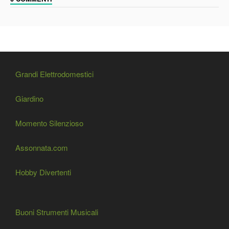
Grandi Elettrodomestici
Giardino
Momento Silenzioso
Assonnata.com
Hobby Divertenti
Buoni Strumenti Musicali