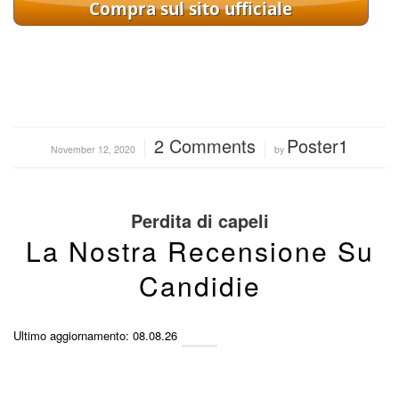
2 Comments
Poster1
/
/
November 12, 2020
by
Perdita di capeli
La Nostra Recensione Su
Candidie
Ultimo aggiornamento: 08.08.26