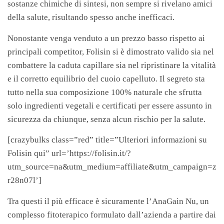
sostanze chimiche di sintesi, non sempre si rivelano amici
della salute, risultando spesso anche inefficaci.
Nonostante venga venduto a un prezzo basso rispetto ai
principali competitor, Folisin si è dimostrato valido sia nel
combattere la caduta capillare sia nel ripristinare la vitalità
e il corretto equilibrio del cuoio capelluto. Il segreto sta
tutto nella sua composizione 100% naturale che sfrutta
solo ingredienti vegetali e certificati per essere assunto in
sicurezza da chiunque, senza alcun rischio per la salute.
[crazybulks class=”red” title=”Ulteriori informazioni su
Folisin qui” url=’https://folisin.it/?
utm_source=na&utm_medium=affiliate&utm_campaign=z
r28n07l’]
Tra questi il più efficace è sicuramente l’AnaGain Nu, un
complesso fitoterapico formulato dall’azienda a partire dai