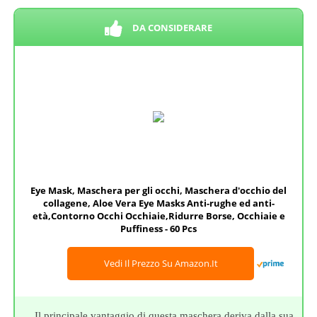
DA CONSIDERARE
Eye Mask, Maschera per gli occhi, Maschera d'occhio del
collagene, Aloe Vera Eye Masks Anti-rughe ed anti-
età,Contorno Occhi Occhiaie,Ridurre Borse, Occhiaie e
Puffiness - 60 Pcs
Vedi Il Prezzo Su Amazon.it
Il principale vantaggio di questa maschera deriva dalla sua