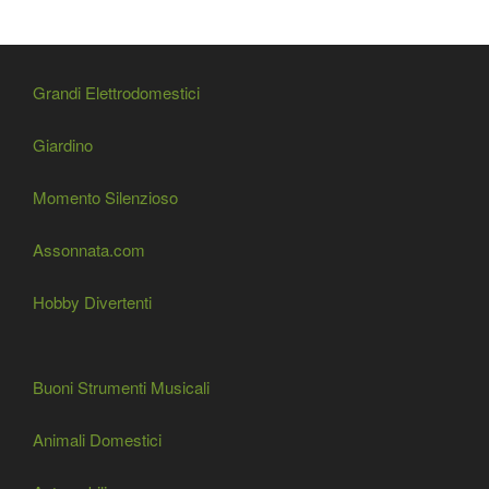
Grandi Elettrodomestici
Giardino
Momento Silenzioso
Assonnata.com
Hobby Divertenti
Buoni Strumenti Musicali
Animali Domestici