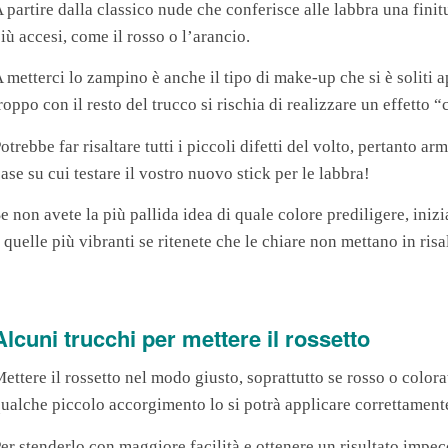
 partire dalla classico nude che conferisce alle labbra una finit
iù accesi, come il rosso o l’arancio.
 metterci lo zampino è anche il tipo di make-up che si è soliti ap
roppo con il resto del trucco si rischia di realizzare un effetto 
otrebbe far risaltare tutti i piccoli difetti del volto, pertanto a
ase su cui testare il vostro nuovo stick per le labbra!
e non avete la più pallida idea di quale colore prediligere, iniz
 quelle più vibranti se ritenete che le chiare non mettano in risa
Alcuni trucchi per mettere il rossetto
ettere il rossetto nel modo giusto, soprattutto se rosso o color
ualche piccolo accorgimento lo si potrà applicare correttamente
er stenderlo con maggiore facilità e ottenere un risultato impec