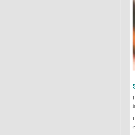
I
i
I
e