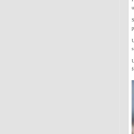
u
S
p
U
s
U
f