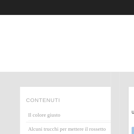
CONTENUTI
U
Il colore giusto
Alcuni trucchi per mettere il rossetto