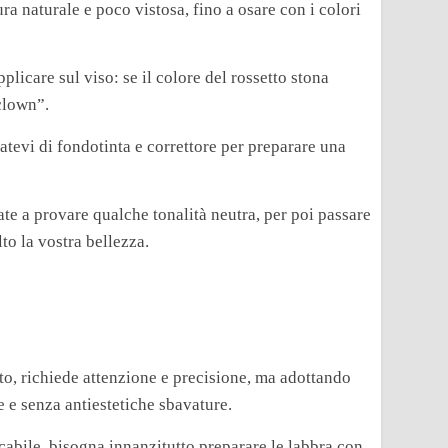
ura naturale e poco vistosa, fino a osare con i colori
plicare sul viso: se il colore del rossetto stona
“clown”.
rmatevi di fondotinta e correttore per preparare una
iate a provare qualche tonalità neutra, per poi passare
lto la vostra bellezza.
ato, richiede attenzione e precisione, ma adottando
 e senza antiestetiche sbavature.
cabile, bisogna innanzitutto preparare le labbra con