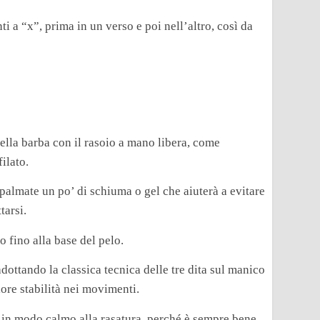
ti a “x”, prima in un verso e poi nell’altro, così da
della barba con il rasoio a mano libera, come
ilato.
palmate un po’ di schiuma o gel che aiuterà a evitare
tarsi.
 fino alla base del pelo.
dottando la classica tecnica delle tre dita sul manico
ore stabilità nei movimenti.
e in modo calmo alla rasatura, perché è sempre bene