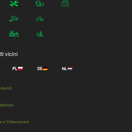
i vicini
Utensili
abiolosa
e e Videocamere