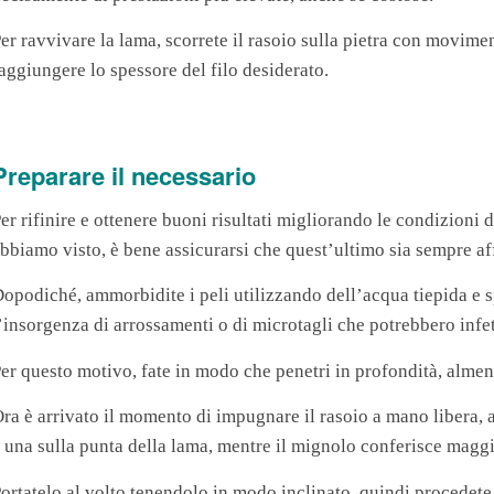
er ravvivare la lama, scorrete il rasoio sulla pietra con movimen
aggiungere lo spessore del filo desiderato.
Preparare il necessario
er rifinire e ottenere buoni risultati migliorando le condizioni 
bbiamo visto, è bene assicurarsi che quest’ultimo sia sempre aff
opodiché, ammorbidite i peli utilizzando dell’acqua tiepida e s
’insorgenza di arrossamenti o di microtagli che potrebbero infet
er questo motivo, fate in modo che penetri in profondità, almeno
ra è arrivato il momento di impugnare il rasoio a mano libera, a
 una sulla punta della lama, mentre il mignolo conferisce maggi
ortatelo al volto tenendolo in modo inclinato, quindi procedet