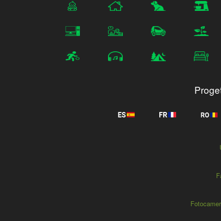
Progett
F
Fotocamer