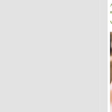
A
m
V