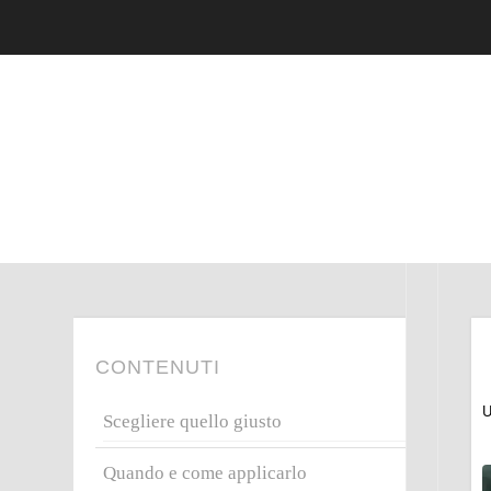
CONTENUTI
U
Scegliere quello giusto
Quando e come applicarlo