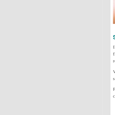
I
f
r
V
s
F
c