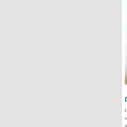
C
s
n